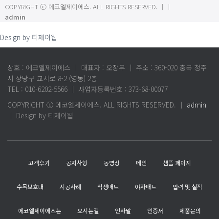
COPYRIGHT ⓒ 에코엘제이에스. ALL RIGHTS RESERVED.
｜
｜
admin
Design by 티제이웹
상호 : 에코엘제이에스 ｜ 대표자 : 오장우 ｜ 주소 : 360-020 충북 청주
시 상당구 교서로 8-2 (영동) 2층
TEL : 010-6202-5566 ｜ 사업자등록번호 : 373-68-00077
COPYRIGHT ⓒ 에코엘제이에스. ALL RIGHTS RESERVED. ｜
admin
｜ Design by 티제이웹
고객후기
공지사항
동영상
메인
샘플 페이지
수목보호대
시공사례
식생매트
야자매트
업력 및 실적
에코엘제이에스는
오시는길
인사말
인증서
제품문의